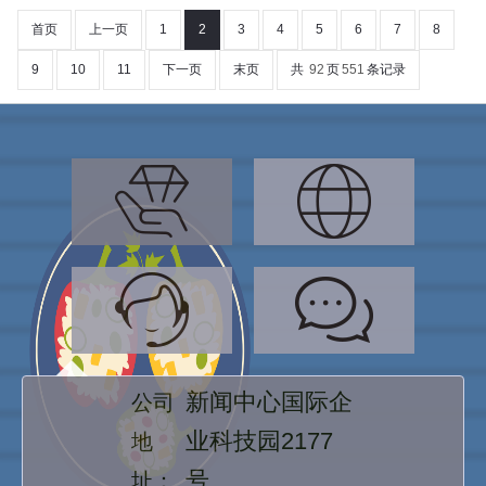
首页
上一页
1
2
3
4
5
6
7
8
9
10
11
下一页
末页
共
92
页
551
条记录
新闻中心国际企
公司
业科技园2177
地
号
址：