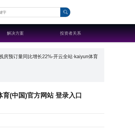
解决方案
投资者关系
栈房预订量同比增长22%-开云全站·kaiyun体育
n体育(中国)官方网站 登录入口