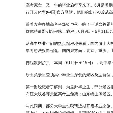
高考死亡，又一年的毕业旅行季来了。6月是暑期
行开云体育(中国)官方网站，他们的出行岑岭从
跟着寰宇多地高考科场铃声落下临了一说念答题
群体聘请即刻起程踏上旅程，6月9日～6月11日
从高中毕业生们的热点起程地来看，国内游十大
早将想法投向迢遥。国内游方面，北京、重庆、
携程数据骄贵，本周（6月9日至15日），高中
乐土类景区登顶高中毕业生深爱的景区类型首位
第一财经记者了解到，为蛊卦毕业生，部分景区
布江大峡谷等景区高考生免票；山东崂山风景区
与此同期，部分大学生也聘请近期开启毕业之旅。