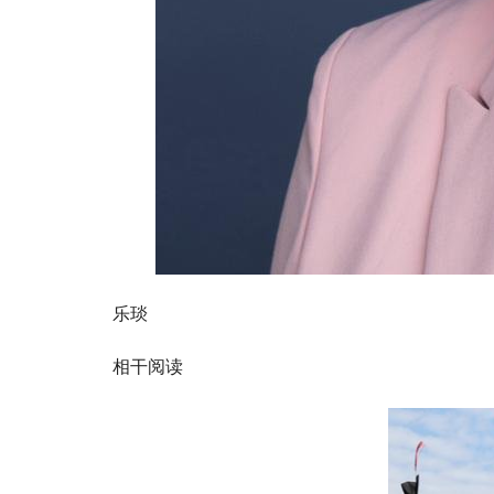
乐琰
相干阅读