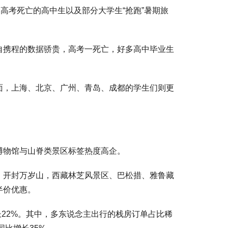
高考死亡的高中生以及部分大学生“抢跑”暑期旅
自携程的数据骄贵，高考一死亡，好多高中毕业生
面，上海、北京、广州、青岛、成都的学生们则更
博物馆与山脊类景区标签热度高企。
、开封万岁山，西藏林芝风景区、巴松措、雅鲁藏
半价优惠。
长22%。其中，多东说念主出行的栈房订单占比稀