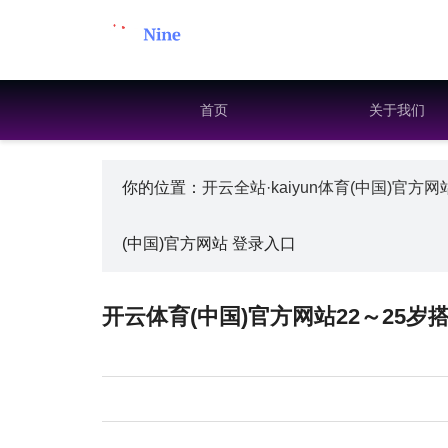
首页
关于我们
你的位置：
开云全站·kaiyun体育(中国)官方
(中国)官方网站 登录入口
开云体育(中国)官方网站22～25岁搭