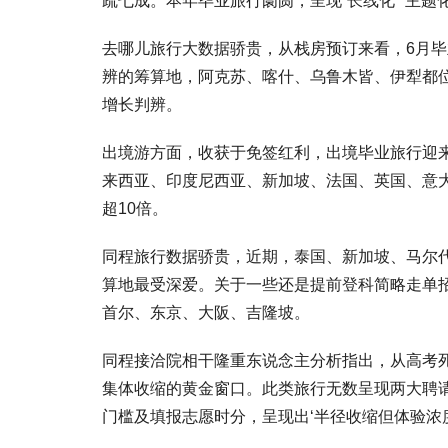
疏七成。本年毕业旅行阛阓，呈现“长线化”“主题
去哪儿旅行大数据骄贵，从栈房预订来看，6月毕
辨的筹算地，阿克苏、喀什、乌鲁木皆、伊犁都位
增长判辨。
出境游方面，收获于免签红利，出境毕业旅行迎来
来西亚、印度尼西亚、新加坡、法国、英国、意大
超10倍。
同程旅行数据骄贵，近期，泰国、新加坡、马尔代
算地最受深爱。关于一些还是提前登科简略走单
首尔、东京、大阪、吉隆坡。
同程接洽院相干隆重东说念主分析指出，从高考
集体收缩的黄金窗口。此类旅行无数呈现两大聘
门槛及填报志愿时分，呈现出‘半径收缩但体验浓度