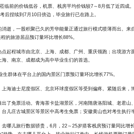
莅临前的价钱低谷，机票、栈房平均价钱较7～8月低了近四成。
高考后捏续到7月10日傍边，毕业旅行已在路上。
的消逝，一股积聚已久的芳华能量正通过旅行模式喷薄而出。来
起程的旅游居品预订量环比增长88%。
热点起程城市由北京、上海、成都、广州、重庆领跑；出境游方
上海、南京、成都成为高中毕业生们的首选。
毕业生群体在平台上的国内景区门票预订量环比增长77%。
，上海迪士尼度假区、北京环球度假区等受到偏疼。紧随后来，
推出了免票活动。青海茶卡盐湖景区，河南隋唐洛阳城、老君山
、台儿庄古城景区等景区中高考生免票；安徽黄山也对考生执行
去哪儿旅行数据骄贵，6月，22～25岁搭客栈房预订量同比增