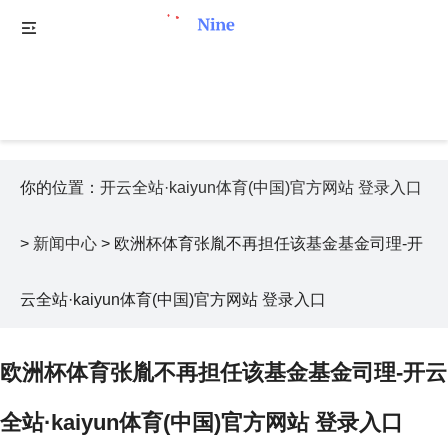
你的位置：
开云全站·kaiyun体育(中国)官方网站 登录入口
>
新闻中心
> 欧洲杯体育张胤不再担任该基金基金司理-开
云全站·kaiyun体育(中国)官方网站 登录入口
欧洲杯体育张胤不再担任该基金基金司理-开云
全站·kaiyun体育(中国)官方网站 登录入口