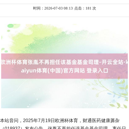
时间：2026-07-03 08:13
点击：181 次
本站音问，2025年7月19日欧洲杯体育，财通医药健康羼杂
（018937）发布公告，张胤不再担任该基金基金司理，离任日