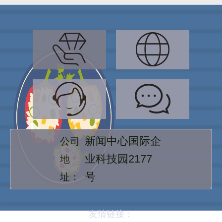
新闻中心国际企
公司
业科技园2177
地
号
址：
友情链接：