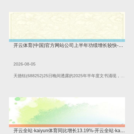
开云体育(中国)官方网站公司上半年功绩增长较快-开云全站·kaiyun体育(中国)官方网站 登录入口
2026-08-05
天德钰(688252)25日晚间透露的2025年半年度文书涌现，上半年，公司竣事商业收入12.08亿元，同比增长43.35%；包摄上市公司激动的净利润1.52亿元，同比增长50.89%；扣除非平生性损益后的净利润为1.46亿元，同比增长73.56%；基本每股收益0.38元。 天德钰暗意，公司上半年功绩增长较快，主淌若涌现运行芯片方面，公司上半年一稔和平板类居品对公司的营收增长孝敬较大，同期工控类居品也在抓续增长，泛浪费电子领域呈现赫然的“带屏化”，将为公司涌现运行居品开辟多元的运用场景。另外电
开云全站·kaiyun体育同比增长13.19%-开云全站·kaiyun体育(中国)官方网站 登录入口