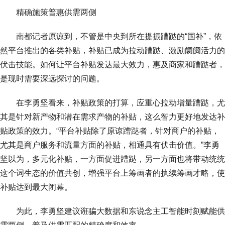
精确施策普惠供需两侧
南都记者原谅到，不管是中央到所在提振蹧跶的“国补”，依
然平台推出的各类补贴，补贴已成为拉动蹧跶、激励阛阓活力的
伏击技能。如何让平台补贴发达最大效力，惠及商家和蹧跶者，
是现时需要深远探讨的问题。
在李勇坚看来，补贴政策的打算，应重心拉动增量蹧跶，尤
其是针对新产物和潜在需求产物的补贴，这么智力更好地发达补
贴政策的效力。“平台补贴除了原谅蹧跶者，针对商户的补贴，
尤其是商户服务和流量方面的补贴，相通具有伏击价值。”李勇
坚以为，多元化补贴，一方面促进蹧跶，另一方面也将带动统统
这个词生态的价值共创，增强平台上筹画者的执续筹画才略，使
补贴达到最大闭幕。
为此，李勇坚建议诳骗大数据和东说念主工智能时刻赋能供