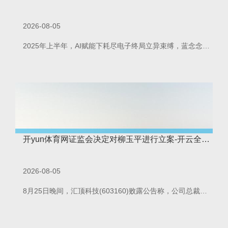
2026-08-05
2025年上半年，AI赋能下耗尽电子终局立异束缚，蓝念念科技(300433)上半年营收、净利润双增长。同期，蓝念念科技在具身智能、聪颖零卖等新兴业务板块，举座扫尾同比128%的快速增长，体现了新增漫空间。 营收、净利润双增长 8月25日晚间表露的财报骄横，蓝念念科技在2025年上半年扫尾买卖收入329.60亿元，同比增长14.18%；归母净利润11.43亿元，同比增长32.68%；扣非后净利润同比增长幅度达41.85%。 蓝念念科技拟向全体鼓舞每10股派发现款红利1.00元（含税），现款分成总
开yun体育网证监会决定对柳玉平进行立案-开云全站·kaiyun体育(中国)官方网站 登录入口
2026-08-05
8月25日晚间，汇顶科技(603160)败露公告称，公司总裁柳玉平于8月22日收到证监会下发的《立案见告书》，因涉嫌内幕往还，证监会决定对柳玉平进行立案。 汇顶科技暗意，本次立案系针对柳玉平个东谈主，与公司平日筹画管理和业务行径无关，不会对公司及子公司坐褥筹画行径产生影响。立案探望时分，柳玉平将积极谐和证监会的立案探望职责。 公开而已袒露，柳玉平降生于1979年。其于2005年3月加入汇顶科技，历任研发工程师、时势司理、质料部司理、工程部总监等职；2015年1月至2022年5月时分，先后担任副