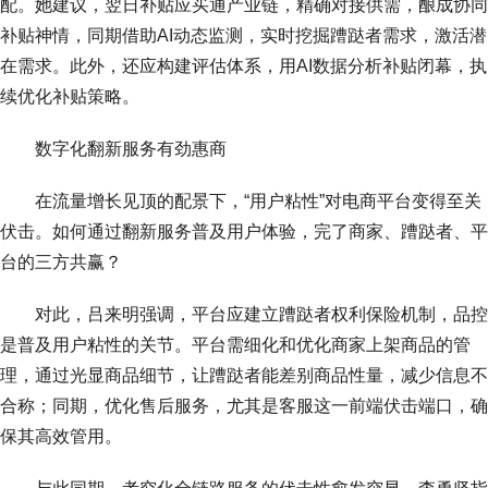
配。她建议，翌日补贴应买通产业链，精确对接供需，酿成协同
补贴神情，同期借助AI动态监测，实时挖掘蹧跶者需求，激活潜
在需求。此外，还应构建评估体系，用AI数据分析补贴闭幕，执
续优化补贴策略。
数字化翻新服务有劲惠商
在流量增长见顶的配景下，“用户粘性”对电商平台变得至关
伏击。如何通过翻新服务普及用户体验，完了商家、蹧跶者、平
台的三方共赢？
对此，吕来明强调，平台应建立蹧跶者权利保险机制，品控
是普及用户粘性的关节。平台需细化和优化商家上架商品的管
理，通过光显商品细节，让蹧跶者能差别商品性量，减少信息不
合称；同期，优化售后服务，尤其是客服这一前端伏击端口，确
保其高效管用。