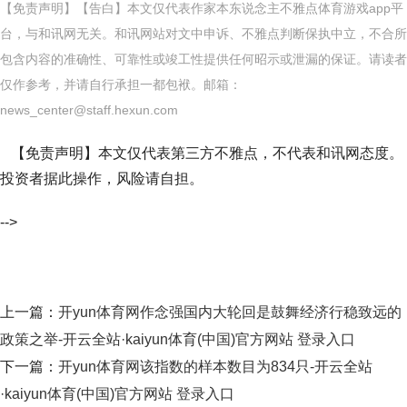
【免责声明】【告白】本文仅代表作家本东说念主不雅点体育游戏app平
台，与和讯网无关。和讯网站对文中申诉、不雅点判断保执中立，不合所
包含内容的准确性、可靠性或竣工性提供任何昭示或泄漏的保证。请读者
仅作参考，并请自行承担一都包袱。邮箱：
news_center@staff.hexun.com
【免责声明】本文仅代表第三方不雅点，不代表和讯网态度。
投资者据此操作，风险请自担。
-->
上一篇：
开yun体育网作念强国内大轮回是鼓舞经济行稳致远的
政策之举-开云全站·kaiyun体育(中国)官方网站 登录入口
下一篇：
开yun体育网该指数的样本数目为834只-开云全站
·kaiyun体育(中国)官方网站 登录入口